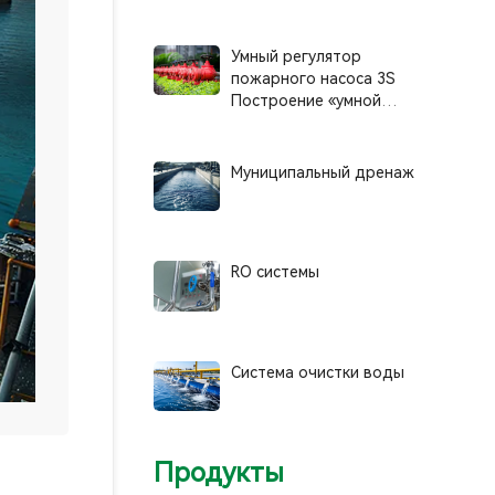
возможностей HVAC с
помощью эффективных,
интеллектуальных и
Умный регулятор
устойчивых операций
пожарного насоса 3S
Построение «умной
линии обороны» для
обеспечения пожарной
безопасности
Муниципальный дренаж
RO системы
Система очистки воды
Продукты