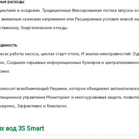
ные расходы:
 циклами и осадками. Традиционные Фиксированная логика запуска-о
к внезапным скачками напряжения или Расширенные условия низкой на
ственному Энергетические отходы.
идимость:
асах работы насоса, циклах старт-стопа, И анализ неисправностей. О
имо, Создание серьезных информационных бункеров и централизованно
ожно.
 приносит всеобъемлющий Решение, которое объединяет автоматическ
станционное управление Мониторинг и многоуровневая защита, позвол
разумно, Эффективно и безопасно.
х вод 3S Smart