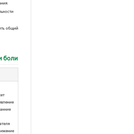
ания.
льности
ить общий
и боли
жет
ивление
ранние
ателя
нижение