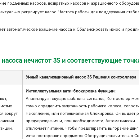
ние подъемных насосов, возвратных насосов и аэрационного оборудов
лектуально регулирует насос. Частота работы для поддержания стаби
ает автоматическое вращение насоса к Сбалансировать износ и продл
насоса нечистот 3S и соответствующие точк
Умный канализационный насос 3S Решения контроллера
Интеллектуальная анти-блокировка Функции:
вот,
Анализируя текущие шаблоны сигналов, Контроллер мо
нистых
точно определить запутанность рабочего колеса, сопрот
ся вокруг
Накопление, или потенциальная блокировка. Он выдает 
лючения
предупреждения и, при необходимости, Автоматически
танции.
отключает питание, чтобы предотвратить выгорание двиг
из-за посторонних предметов Обструкция-значительно С