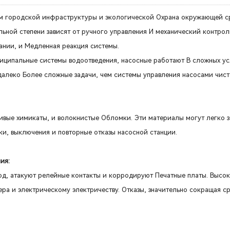
ом городской инфраструктуры и экологической Охрана окружающей с
льной степени зависят от ручного управления И механический контрол
ании, и Медленная реакция системы.
ниципальные системы водоотведения, насосные работают В сложных ус
далеко Более сложные задачи, чем системы управления насосами чист
ливые химикаты, и волокнистые Обломки. Эти материалы могут легко з
ки, выключения и повторные отказы насосной станции.
ия:
од, атакуют релейные контакты и корродируют Печатные платы. Высо
ра и электрическому электричеству. Отказы, значительно сокращая с