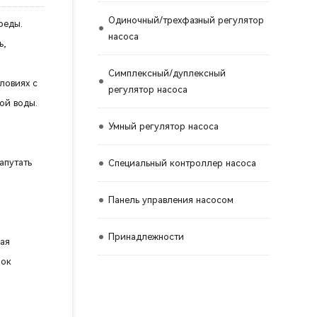
Одиночный/трехфазный регулятор
реды.
насоса
ь,
Симплексный/дуплексный
ловиях с
регулятор насоса
ой воды.
Умный регулятор насоса
апутать
Специальный контроллер насоса
Панель управления насосом
Принадлежности
кая
рок