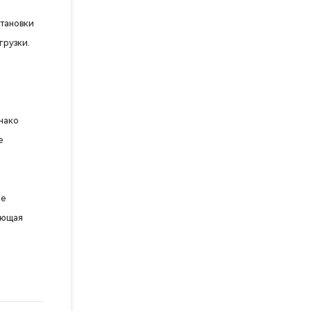
становки
грузки.
днако
е
ое
яющая