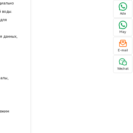
циально
й воды.
Ada
 для
May
я данных,
E-mail
Wechat
налы,
режим