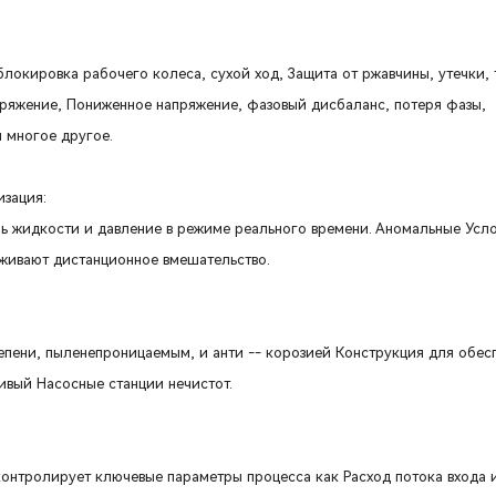
 блокировка рабочего колеса, сухой ход, Защита от ржавчины, утечки,
пряжение, Пониженное напряжение, фазовый дисбаланс, потеря фазы,
 многое другое.
изация:
ь жидкости и давление в режиме реального времени. Аномальные Усл
рживают дистанционное вмешательство.
ени, пыленепроницаемым, и анти -- корозией Конструкция для обес
ивый Насосные станции нечистот.
контролирует ключевые параметры процесса как Расход потока входа 