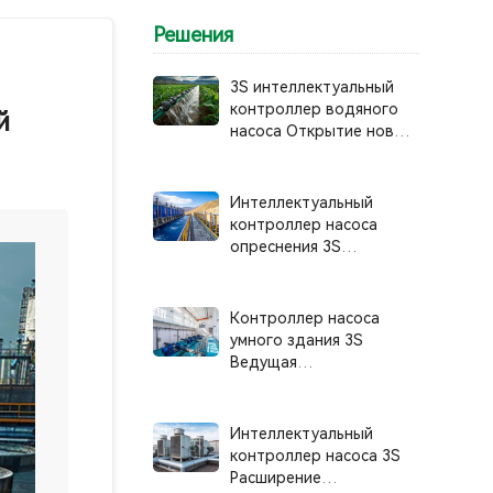
Решения
3S интеллектуальный
контроллер водяного
й
насоса Открытие новой
эры умного
использования воды в
сельскохозяйственном
Интеллектуальный
орошении
контроллер насоса
опреснения 3S
Разработан для защиты
от коррозии, высокой
надежности и
Контроллер насоса
интеллектуального
умного здания 3S
управления системой
Ведущая
интеллектуальное и
эффективное
управление системами
Интеллектуальный
водоснабжения зданий
контроллер насоса 3S
Расширение