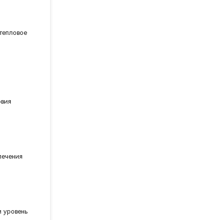
 тепловое
овия
печения
и уровень