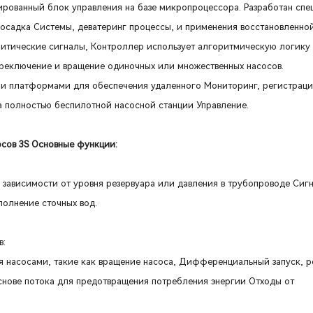
ированный блок управления на базе микропроцессора. Разработан спе
 осадка Системы, деватеринг процессы, и применения восстановленно
ритические сигналы, Контроллер использует алгоритмическую логику
ереключение и вращение одиночных или множественных насосов.
ми платформами для обеспечения удаленного Мониторинг, регистраци
а полностью беспилотной насосной станции Управление.
сов 3S Основные функции:
в зависимости от уровня резервуара или давления в трубопроводе Сиг
полнение сточных вод.
в:
я насосами, такие как вращение насоса, Дифференциальный запуск, 
снове потока для предотвращения потребления энергии Отходы от